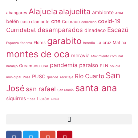
Alajuela
alajuelita
ambiente
abangares
ANAI
cne
covid-19
belén
caso diamante
Colorado
conadeco
desamparados
Escazú
Curridabat
dinadeco
garabito
Flores
La cruz
Matina
Esparza
fedoma
heredia
montes de oca
moravia
Movimiento comunal
pandemia
paraíso
Oreamuno
osa
PLN
naranjo
policía
San
Río Cuarto
PUSC
municipal
Poás
quepos
reciclaje
santa ana
José
san rafael
San ramón
siquirres
tilarán
tibás
UNGL