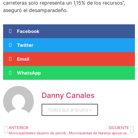
carreteras solo representa un 1,15% de los recursos”,
aseguró el desamparadeño.
Facebook
Twitter
Email
WhatsApp
Danny Canales
Todos sus artículos »
ANTERIOR
SIGUIENTE
Municipalidades dejaron de percibir ¢1.000 millones por construcciones sin permisos
Municipalidad de Naranjo apoya campaña para la donación de mascarillas