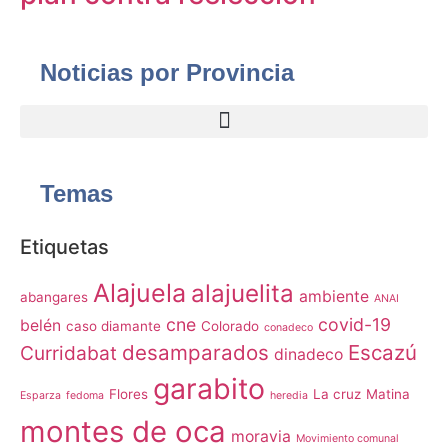
Noticias por Provincia
Temas
Etiquetas
Alajuela
alajuelita
ambiente
abangares
ANAI
cne
covid-19
belén
caso diamante
Colorado
conadeco
desamparados
Escazú
Curridabat
dinadeco
garabito
Flores
La cruz
Matina
Esparza
fedoma
heredia
montes de oca
moravia
Movimiento comunal