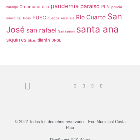
pandemia
paraíso
Oreamuno
osa
PLN
naranjo
policía
San
Río Cuarto
PUSC
municipal
Poás
quepos
reciclaje
santa ana
José
san rafael
San ramón
siquirres
tilarán
tibás
UNGL
© 2022 Todos los derechos reservados. Eco Municipal Costa
Rica
Diseño por
Y2K Webs