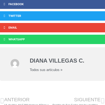
FACEBOOK
TWITTER
EMAIL
WHATSAPP
DIANA VILLEGAS C.
Todos sus artículos »
ANTERIOR
SIGUIENTE
14 alcaldes del GAM plantean diálogo con el Presidente Chaves por manejo de residuos
Regidor de San Carlos impulsa medidas urgentes ante crisis minera y de seguridad en Crucitas