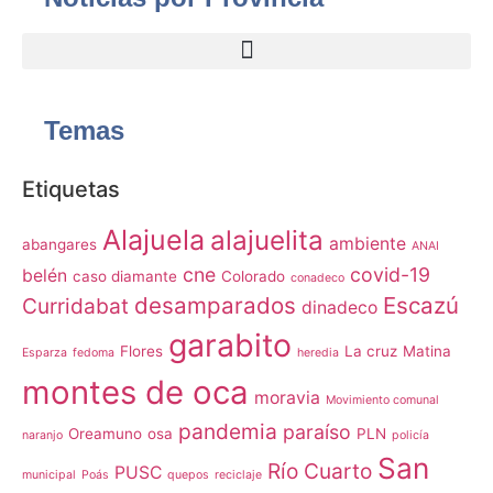
Temas
Etiquetas
Alajuela
alajuelita
ambiente
abangares
ANAI
cne
covid-19
belén
caso diamante
Colorado
conadeco
desamparados
Escazú
Curridabat
dinadeco
garabito
Flores
La cruz
Matina
Esparza
fedoma
heredia
montes de oca
moravia
Movimiento comunal
pandemia
paraíso
Oreamuno
osa
PLN
naranjo
policía
San
Río Cuarto
PUSC
municipal
Poás
quepos
reciclaje