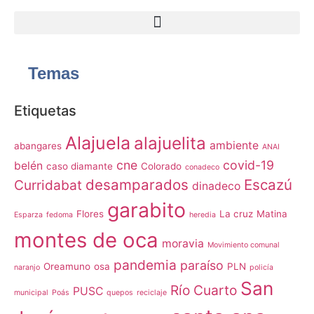
Temas
Etiquetas
Alajuela
alajuelita
ambiente
abangares
ANAI
cne
covid-19
belén
caso diamante
Colorado
conadeco
desamparados
Escazú
Curridabat
dinadeco
garabito
Flores
La cruz
Matina
Esparza
fedoma
heredia
montes de oca
moravia
Movimiento comunal
pandemia
paraíso
Oreamuno
osa
PLN
naranjo
policía
San
Río Cuarto
PUSC
municipal
Poás
quepos
reciclaje