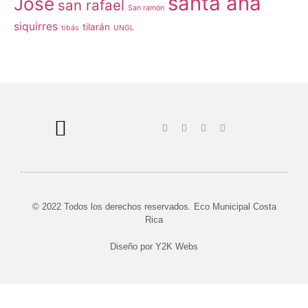
santa ana
José
san rafael
San ramón
siquirres
tilarán
tibás
UNGL
© 2022 Todos los derechos reservados. Eco Municipal Costa
Rica
Diseño por
Y2K Webs