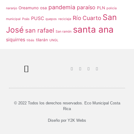
pandemia
paraíso
Oreamuno
osa
PLN
naranjo
policía
San
Río Cuarto
PUSC
municipal
Poás
quepos
reciclaje
santa ana
José
san rafael
San ramón
siquirres
tilarán
tibás
UNGL
© 2022 Todos los derechos reservados. Eco Municipal Costa
Rica
Diseño por
Y2K Webs