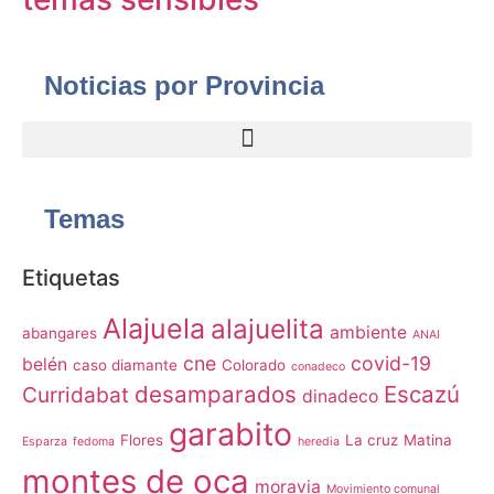
Noticias por Provincia
Temas
Etiquetas
Alajuela
alajuelita
ambiente
abangares
ANAI
cne
covid-19
belén
caso diamante
Colorado
conadeco
desamparados
Escazú
Curridabat
dinadeco
garabito
Flores
La cruz
Matina
Esparza
fedoma
heredia
montes de oca
moravia
Movimiento comunal