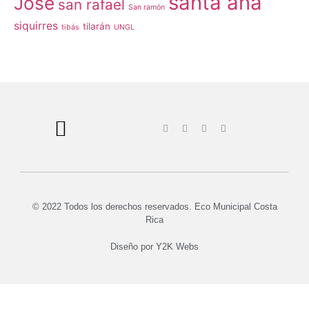
santa ana
José
san rafael
San ramón
siquirres
tilarán
tibás
UNGL
© 2022 Todos los derechos reservados. Eco Municipal Costa
Rica
Diseño por
Y2K Webs