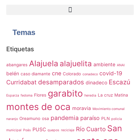
Temas
Etiquetas
Alajuela
alajuelita
ambiente
abangares
ANAI
cne
covid-19
belén
caso diamante
Colorado
conadeco
desamparados
Escazú
Curridabat
dinadeco
garabito
Flores
La cruz
Matina
Esparza
fedoma
heredia
montes de oca
moravia
Movimiento comunal
pandemia
paraíso
Oreamuno
osa
PLN
naranjo
policía
San
Río Cuarto
PUSC
municipal
Poás
quepos
reciclaje