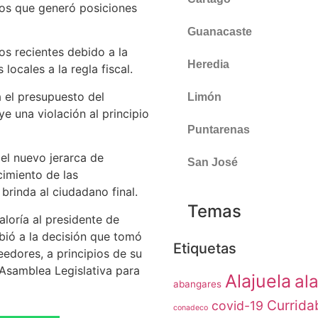
tos que generó posiciones
Guanacaste
os recientes debido a la
Heredia
ocales a la regla fiscal.
a el presupuesto del
Limón
ye una violación al principio
Puntarenas
el nuevo jerarca de
San José
cimiento de las
 brinda al ciudadano final.
Temas
loría al presidente de
ebió a la decisión que tomó
Etiquetas
edores, a principios de su
 Asamblea Legislativa para
Alajuela
ala
abangares
Currida
covid-19
conadeco