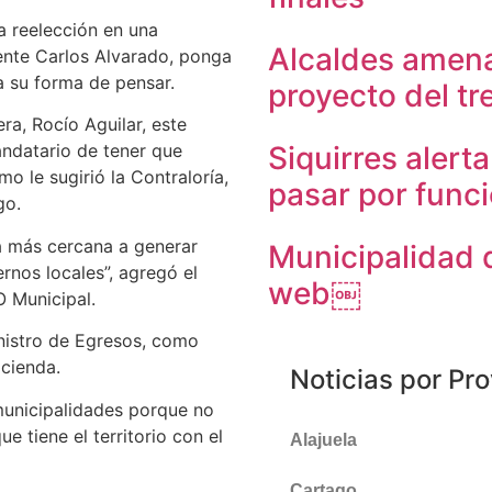
a reelección en una
Alcaldes amena
dente Carlos Alvarado, ponga
a su forma de pensar.
proyecto del tr
era, Rocío Aguilar, este
Siquirres alert
andatario de tener que
mo le sugirió la Contraloría,
pasar por func
go.
a más cercana a generar
Municipalidad 
rnos locales”, agregó el
web￼
O Municipal.
inistro de Egresos, como
acienda.
Noticias por Pro
 municipalidades porque no
e tiene el territorio con el
Alajuela
Cartago