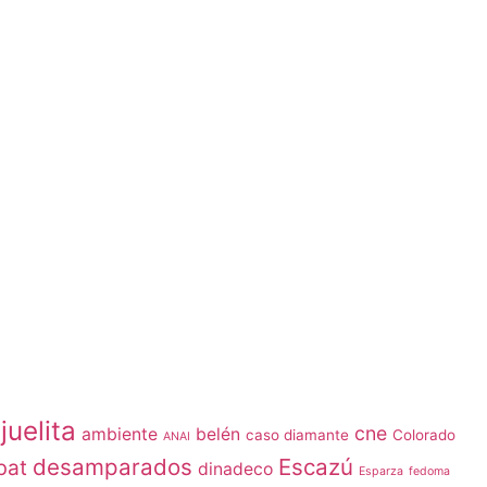
juelita
cne
ambiente
belén
caso diamante
Colorado
ANAI
desamparados
Escazú
bat
dinadeco
Esparza
fedoma