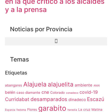
en la que criticó a los alcaldes
y a la prensa
Noticias por Provincia
Temas
Etiquetas
Alajuela
alajuelita
ambiente
abangares
ANAI
cne
covid-19
belén
caso diamante
Colorado
conadeco
desamparados
Escazú
Curridabat
dinadeco
garabito
Flores
La cruz
Matina
Esparza
fedoma
heredia