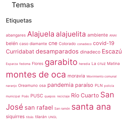
Temas
Etiquetas
Alajuela
alajuelita
ambiente
abangares
ANAI
cne
covid-19
belén
caso diamante
Colorado
conadeco
desamparados
Escazú
Curridabat
dinadeco
garabito
Flores
La cruz
Matina
Esparza
fedoma
heredia
montes de oca
moravia
Movimiento comunal
pandemia
paraíso
Oreamuno
osa
PLN
naranjo
policía
San
Río Cuarto
PUSC
municipal
Poás
quepos
reciclaje
santa ana
José
san rafael
San ramón
siquirres
tilarán
tibás
UNGL