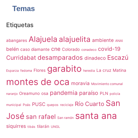
Temas
Etiquetas
Alajuela
alajuelita
ambiente
abangares
ANAI
cne
covid-19
belén
caso diamante
Colorado
conadeco
desamparados
Escazú
Curridabat
dinadeco
garabito
Flores
La cruz
Matina
Esparza
fedoma
heredia
montes de oca
moravia
Movimiento comunal
pandemia
paraíso
Oreamuno
osa
PLN
naranjo
policía
San
Río Cuarto
PUSC
municipal
Poás
quepos
reciclaje
santa ana
José
san rafael
San ramón
siquirres
tilarán
tibás
UNGL