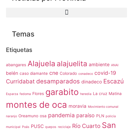
Temas
Etiquetas
Alajuela
alajuelita
ambiente
abangares
ANAI
cne
covid-19
belén
caso diamante
Colorado
conadeco
desamparados
Escazú
Curridabat
dinadeco
garabito
Flores
La cruz
Matina
Esparza
fedoma
heredia
montes de oca
moravia
Movimiento comunal
pandemia
paraíso
Oreamuno
osa
PLN
naranjo
policía
San
Río Cuarto
PUSC
municipal
Poás
quepos
reciclaje