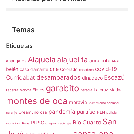
Temas
Etiquetas
Alajuela
alajuelita
ambiente
abangares
ANAI
cne
covid-19
belén
caso diamante
Colorado
conadeco
desamparados
Escazú
Curridabat
dinadeco
garabito
Flores
La cruz
Matina
Esparza
fedoma
heredia
montes de oca
moravia
Movimiento comunal
pandemia
paraíso
Oreamuno
osa
PLN
naranjo
policía
San
Río Cuarto
PUSC
municipal
Poás
quepos
reciclaje
santa ana