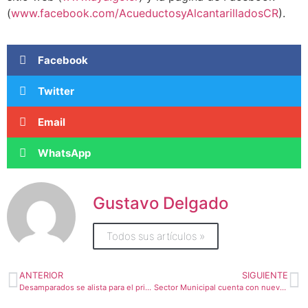
(
www.facebook.com/AcueductosyAlcantarilladosCR
).
Facebook
Twitter
Email
WhatsApp
Gustavo Delgado
Todos sus artículos »
ANTERIOR
SIGUIENTE
Desamparados se alista para el primer tope nacional de caballistas
Sector Municipal cuenta con nuevas herramientas para la atención de la Red Vial Cantonal