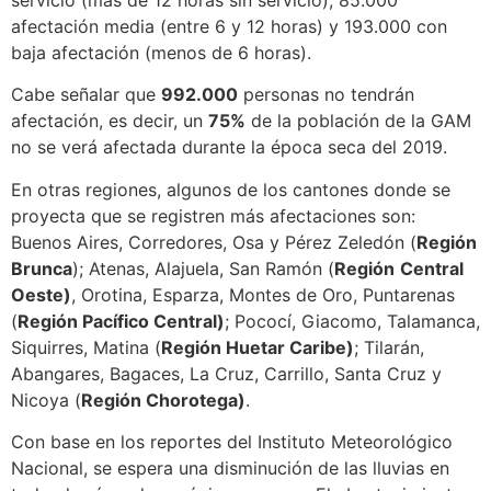
servicio (más de 12 horas sin servicio), 85.000
afectación media (entre 6 y 12 horas) y 193.000 con
baja afectación (menos de 6 horas).
Cabe señalar que
992.000
personas no tendrán
afectación, es decir, un
75%
de la población de la GAM
no se verá afectada durante la época seca del 2019.
En otras regiones, algunos de los cantones donde se
proyecta que se registren más afectaciones son:
Buenos Aires, Corredores, Osa y Pérez Zeledón (
Región
Brunca
); Atenas, Alajuela, San Ramón (
Región
Central
Oeste)
, Orotina, Esparza, Montes de Oro, Puntarenas
(
Región Pacífico Central)
; Pococí, Giacomo, Talamanca,
Siquirres, Matina (
Región Huetar Caribe)
; Tilarán,
Abangares, Bagaces, La Cruz, Carrillo, Santa Cruz y
Nicoya (
Región Chorotega)
.
Con base en los reportes del Instituto Meteorológico
Nacional, se espera una disminución de las lluvias en