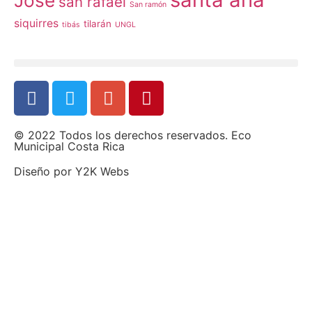
José
san rafael
San ramón
siquirres
tilarán
tibás
UNGL
© 2022 Todos los derechos reservados. Eco
Municipal Costa Rica
Diseño por
Y2K Webs