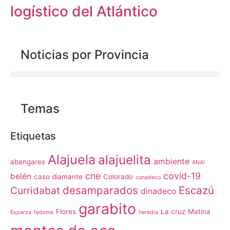
logístico del Atlántico
Noticias por Provincia
Temas
Etiquetas
Alajuela
alajuelita
ambiente
abangares
ANAI
cne
covid-19
belén
caso diamante
Colorado
conadeco
desamparados
Escazú
Curridabat
dinadeco
garabito
Flores
La cruz
Matina
Esparza
fedoma
heredia