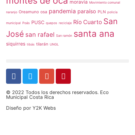
montes de oca
moravia
Movimiento comunal
pandemia
paraíso
Oreamuno
osa
PLN
naranjo
policía
San
Río Cuarto
PUSC
municipal
Poás
quepos
reciclaje
santa ana
José
san rafael
San ramón
siquirres
tilarán
tibás
UNGL
© 2022 Todos los derechos reservados. Eco
Municipal Costa Rica
Diseño por
Y2K Webs