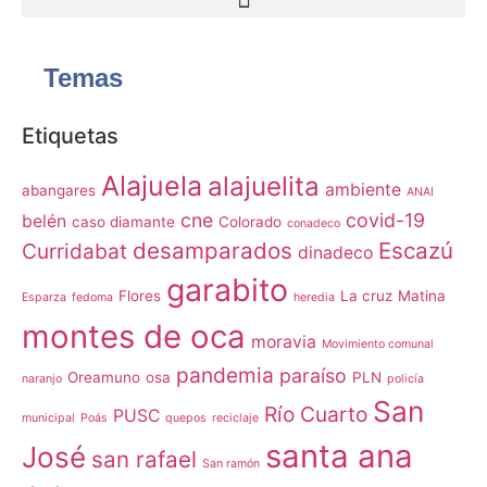
Temas
Etiquetas
Alajuela
alajuelita
ambiente
abangares
ANAI
cne
covid-19
belén
caso diamante
Colorado
conadeco
desamparados
Escazú
Curridabat
dinadeco
garabito
Flores
La cruz
Matina
Esparza
fedoma
heredia
montes de oca
moravia
Movimiento comunal
pandemia
paraíso
Oreamuno
osa
PLN
naranjo
policía
San
Río Cuarto
PUSC
municipal
Poás
quepos
reciclaje
santa ana
José
san rafael
San ramón