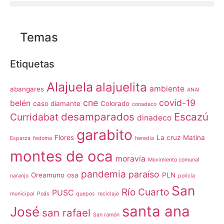
Temas
Etiquetas
Alajuela
alajuelita
ambiente
abangares
ANAI
cne
covid-19
belén
caso diamante
Colorado
conadeco
desamparados
Escazú
Curridabat
dinadeco
garabito
Flores
La cruz
Matina
Esparza
fedoma
heredia
montes de oca
moravia
Movimiento comunal
pandemia
paraíso
Oreamuno
osa
PLN
naranjo
policía
San
Río Cuarto
PUSC
municipal
Poás
quepos
reciclaje
santa ana
José
san rafael
San ramón