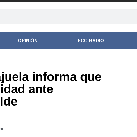
OPINIÓN
ECO RADIO
ajuela informa que
idad ante
lde
pm