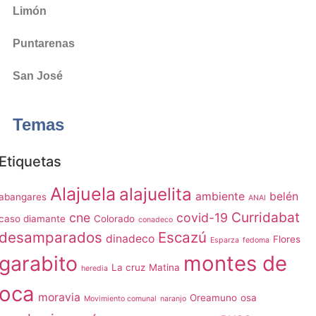
Limón
Puntarenas
San José
Temas
Etiquetas
Alajuela
alajuelita
ambiente
belén
abangares
ANAI
Curridabat
cne
covid-19
caso diamante
Colorado
conadeco
desamparados
Escazú
dinadeco
Flores
Esparza
fedoma
garabito
montes de
La cruz
Matina
heredia
oca
moravia
Oreamuno
osa
Movimiento comunal
naranjo