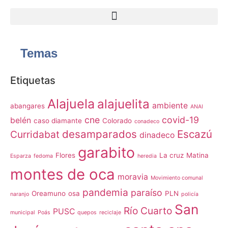
Temas
Etiquetas
Alajuela
alajuelita
ambiente
abangares
ANAI
cne
covid-19
belén
caso diamante
Colorado
conadeco
desamparados
Escazú
Curridabat
dinadeco
garabito
Flores
La cruz
Matina
Esparza
fedoma
heredia
montes de oca
moravia
Movimiento comunal
pandemia
paraíso
Oreamuno
osa
PLN
naranjo
policía
San
Río Cuarto
PUSC
municipal
Poás
quepos
reciclaje