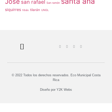
santa ana
José
san rafael
San ramón
siquirres
tilarán
tibás
UNGL
© 2022 Todos los derechos reservados. Eco Municipal Costa
Rica
Diseño por
Y2K Webs