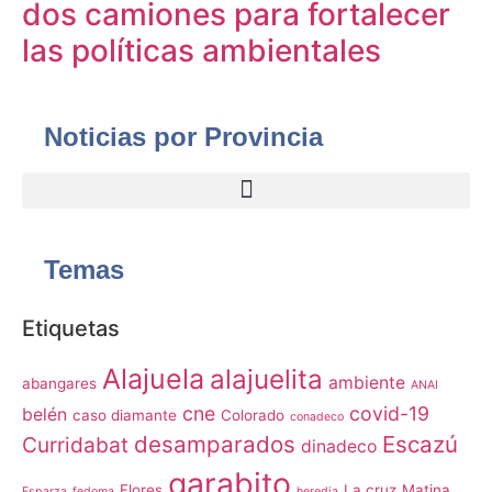
dos camiones para fortalecer
las políticas ambientales
Noticias por Provincia
Temas
Etiquetas
Alajuela
alajuelita
ambiente
abangares
ANAI
cne
covid-19
belén
caso diamante
Colorado
conadeco
desamparados
Escazú
Curridabat
dinadeco
garabito
Flores
La cruz
Matina
Esparza
fedoma
heredia