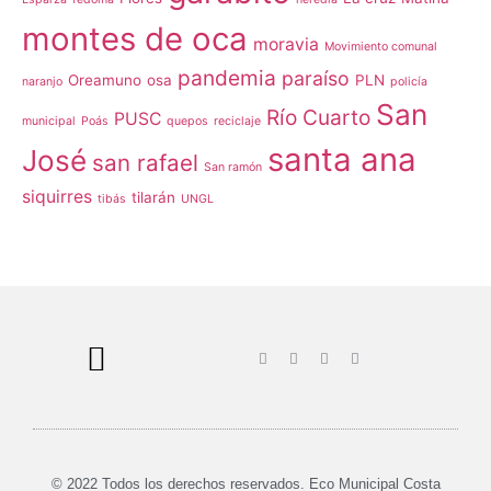
montes de oca
moravia
Movimiento comunal
pandemia
paraíso
Oreamuno
osa
PLN
naranjo
policía
San
Río Cuarto
PUSC
municipal
Poás
quepos
reciclaje
santa ana
José
san rafael
San ramón
siquirres
tilarán
tibás
UNGL
© 2022 Todos los derechos reservados. Eco Municipal Costa