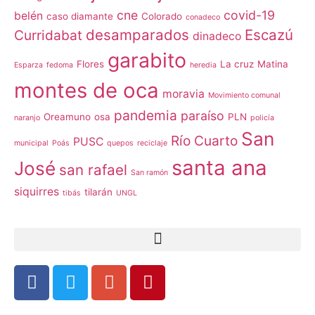
cne
covid-19
belén
caso diamante
Colorado
conadeco
desamparados
Escazú
Curridabat
dinadeco
garabito
Flores
La cruz
Matina
Esparza
fedoma
heredia
montes de oca
moravia
Movimiento comunal
pandemia
paraíso
Oreamuno
osa
PLN
naranjo
policía
San
Río Cuarto
PUSC
municipal
Poás
quepos
reciclaje
santa ana
José
san rafael
San ramón
siquirres
tilarán
tibás
UNGL