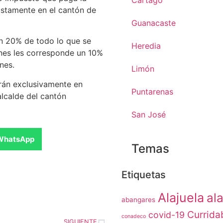
Cartago
ustamente en el cantón de
Guanacaste
en 20% de todo lo que se
Heredia
ones les corresponde un 10%
nes.
Limón
rán exclusivamente en
Puntarenas
alcalde del cantón
San José
WhatsApp
Temas
Etiquetas
Alajuela
ala
abangares
Currida
covid-19
conadeco
SIGUIENTE