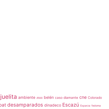
juelita
cne
ambiente
belén
caso diamante
Colorado
ANAI
desamparados
Escazú
bat
dinadeco
Esparza
fedoma