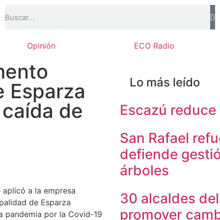
Opinión
ECO Radio
mento
Lo más leído
e Esparza
 caída de
Escazú reduce 
San Rafael ref
defiende gesti
árboles
 aplicó a la empresa
30 alcaldes de
ipalidad de Esparza
promover cambi
la pandemia por la Covid-19