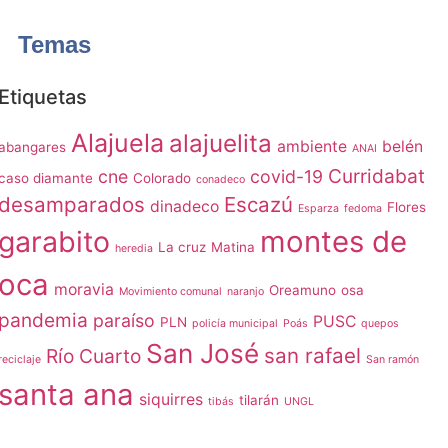
Temas
Etiquetas
Alajuela
alajuelita
ambiente
belén
abangares
ANAI
Curridabat
cne
covid-19
caso diamante
Colorado
conadeco
desamparados
Escazú
dinadeco
Flores
Esparza
fedoma
garabito
montes de
La cruz
Matina
heredia
oca
moravia
Oreamuno
osa
Movimiento comunal
naranjo
pandemia
paraíso
PUSC
PLN
policía municipal
Poás
quepos
San José
san rafael
Río Cuarto
reciclaje
San ramón
santa ana
siquirres
tilarán
tibás
UNGL