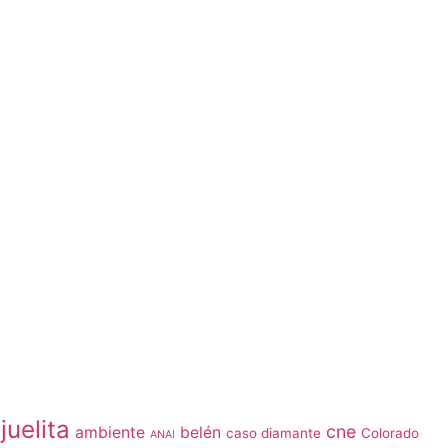
juelita
cne
ambiente
belén
caso diamante
Colorado
ANAI