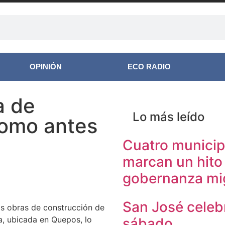
OPINIÓN
ECO RADIO
a de
Lo más leído
romo antes
Cuatro municip
marcan un hito
gobernanza mig
San José celeb
las obras de construcción de
a, ubicada en Quepos, lo
sábado