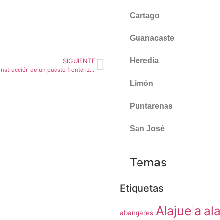
Cartago
Guanacaste
Heredia
SIGUIENTE
La Cruz promueve construcción de un puesto fronterizo turístico en Conventillos
Limón
Puntarenas
San José
Temas
Etiquetas
Alajuela
ala
abangares