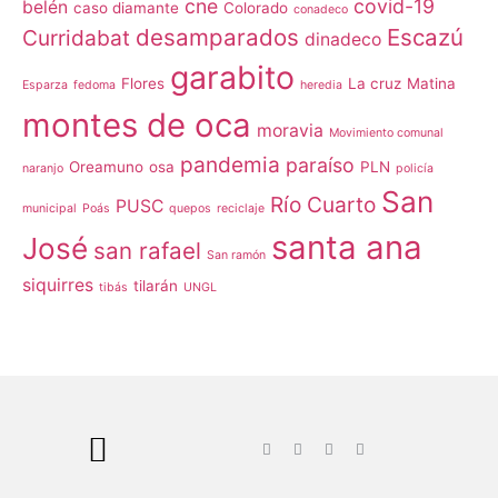
cne
covid-19
belén
caso diamante
Colorado
conadeco
desamparados
Escazú
Curridabat
dinadeco
garabito
Flores
La cruz
Matina
Esparza
fedoma
heredia
montes de oca
moravia
Movimiento comunal
pandemia
paraíso
Oreamuno
osa
PLN
naranjo
policía
San
Río Cuarto
PUSC
municipal
Poás
quepos
reciclaje
santa ana
José
san rafael
San ramón
siquirres
tilarán
tibás
UNGL