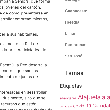
ompañía Seniors, que forma
os jóvenes del cantón,
Guanacaste
re de cómo presentarse en
sarrollar emprendimientos,
Heredia
Limón
cer a sus habitantes.
ficialmente su Red de
Puntarenas
n la primera iniciativa de
San José
scazú, la Red desarrolla
 cantón, que son las
Temas
cimiento de juntas de
Etiquetas
nteresadas en desarrollar
Alajuela
ala
vidualmente, sino que se
abangares
s recursos que estén
Currida
covid-19
conadeco
proyectos con resultados de