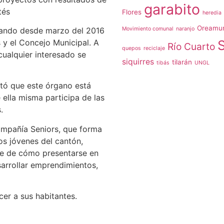
garabito
tés
Flores
heredia
Oreamu
rando desde marzo del 2016
Movimiento comunal
naranjo
 y el Concejo Municipal. A
Río Cuarto
quepos
reciclaje
cualquier interesado se
siquirres
tilarán
tibás
UNGL
tó que este órgano está
 ella misma participa de las
.
ompañía Seniors, que forma
os jóvenes del cantón,
re de cómo presentarse en
sarrollar emprendimientos,
cer a sus habitantes.