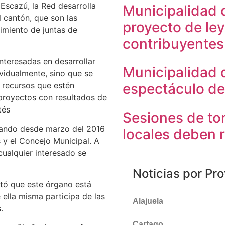
scazú, la Red desarrolla
Municipalidad 
 cantón, que son las
proyecto de ley
cimiento de juntas de
contribuyentes
nteresadas en desarrollar
Municipalidad 
vidualmente, sino que se
s recursos que estén
espectáculo de
proyectos con resultados de
tés
Sesiones de to
rando desde marzo del 2016
locales deben r
 y el Concejo Municipal. A
cualquier interesado se
Noticias por Pro
tó que este órgano está
 ella misma participa de las
Alajuela
.
Cartago