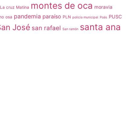
montes de oca
moravia
La cruz
Matina
pandemia
paraíso
PUSC
no
osa
PLN
policía municipal
Poás
santa ana
San José
san rafael
San ramón