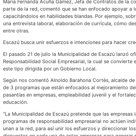
María Fernanda Acuña Gámez, Jefa de Contratos de la c
parte de la red, comentó que se han enfocado apoyar a l
capacitándolos en habilidades blandas. Por ejemplo, sob
una entrevista laboral, elaboración de currícula, cómo de
entre otras.
Escazú busca unir esfuerzos e intenciones para hacer cre
El pasado 21 de julio la Municipalidad de Escazú lanzó o
Responsabilidad Social Empresarial, la cual se convierte e
este tipo dirigida por un Gobierno Local.
Según nos comentó Alnoldo Barahona Cortés, alcalde de E
de 3 programas que están enfocados al mejoramiento del
pasantías en empresas, empleabilidad juvenil y el fortale
educación.
“La Municipalidad de Escazú pretende que las empresas i
programas de responsabilidad empresarial no actúen indi
unan a la red, para así unir los esfuerzos y direccionar lo
dispuestos en cada una de estas empresas para generar 