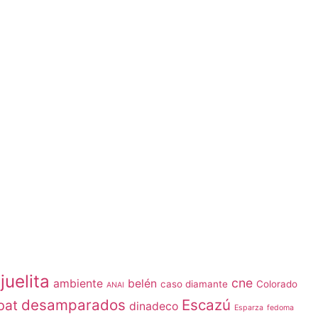
juelita
cne
ambiente
belén
caso diamante
Colorado
ANAI
desamparados
Escazú
bat
dinadeco
Esparza
fedoma