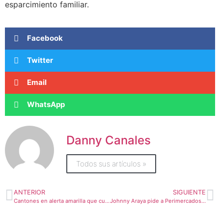
esparcimiento familiar.
Facebook
Twitter
Email
WhatsApp
Danny Canales
Todos sus artículos »
ANTERIOR
SIGUIENTE
Cantones en alerta amarilla que cuenten con planes de prevención podrán abrir los parques públicos mañana
Johnny Araya pide a Perimercados retirar valla gigante de histórico edificio capitalino