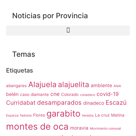
Noticias por Provincia
Temas
Etiquetas
Alajuela
alajuelita
ambiente
abangares
ANAI
cne
covid-19
belén
caso diamante
Colorado
conadeco
desamparados
Escazú
Curridabat
dinadeco
garabito
Flores
La cruz
Matina
Esparza
fedoma
heredia
montes de oca
moravia
Movimiento comunal