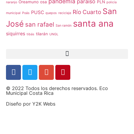
pandemia
paraíso
Oreamuno
osa
PLN
naranjo
policía
San
Río Cuarto
PUSC
municipal
Poás
quepos
reciclaje
santa ana
José
san rafael
San ramón
siquirres
tilarán
tibás
UNGL
© 2022 Todos los derechos reservados. Eco
Municipal Costa Rica
Diseño por
Y2K Webs