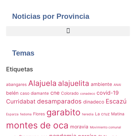
Noticias por Provincia
Temas
Etiquetas
Alajuela
alajuelita
ambiente
abangares
ANAI
cne
covid-19
belén
caso diamante
Colorado
conadeco
desamparados
Escazú
Curridabat
dinadeco
garabito
Flores
La cruz
Matina
Esparza
fedoma
heredia
montes de oca
moravia
Movimiento comunal
pandemia