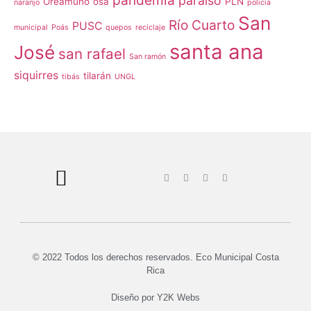
paraíso
Oreamuno
osa
PLN
naranjo
policía
San
Río Cuarto
PUSC
municipal
Poás
quepos
reciclaje
santa ana
José
san rafael
San ramón
siquirres
tilarán
tibás
UNGL
© 2022 Todos los derechos reservados. Eco Municipal Costa
Rica
Diseño por
Y2K Webs