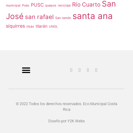
San
Río Cuarto
PUSC
municipal
Poás
quepos
reciclaje
santa ana
José
san rafael
San ramón
siquirres
tilarán
tibás
UNGL
© 2022 Todos los derechos reservados. Eco Municipal Costa
Rica
Diseño por
Y2K Webs