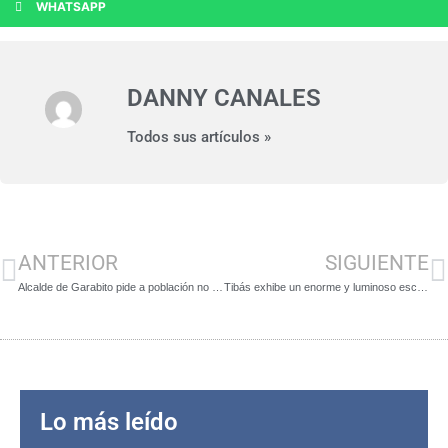
WHATSAPP
DANNY CANALES
Todos sus artículos »
ANTERIOR
SIGUIENTE
Alcalde de Garabito pide a población no generar rumores infundados sobre brote de Covid-19 en municipio
Tibás exhibe un enorme y luminoso escudo para levantar el fervor cívico de la población
Lo más leído