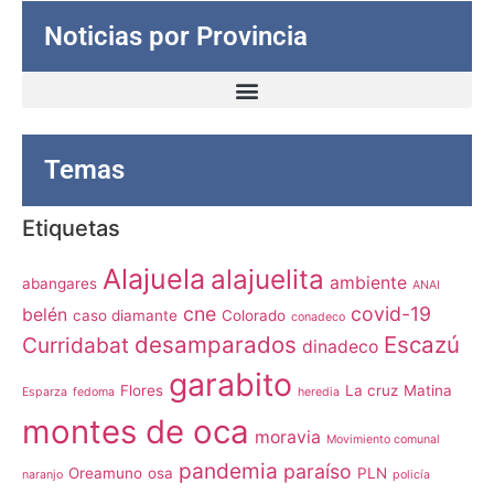
Noticias por Provincia
Temas
Etiquetas
Alajuela
alajuelita
ambiente
abangares
ANAI
cne
covid-19
belén
caso diamante
Colorado
conadeco
desamparados
Escazú
Curridabat
dinadeco
garabito
Flores
La cruz
Matina
Esparza
fedoma
heredia
montes de oca
moravia
Movimiento comunal
pandemia
paraíso
Oreamuno
osa
PLN
naranjo
policía