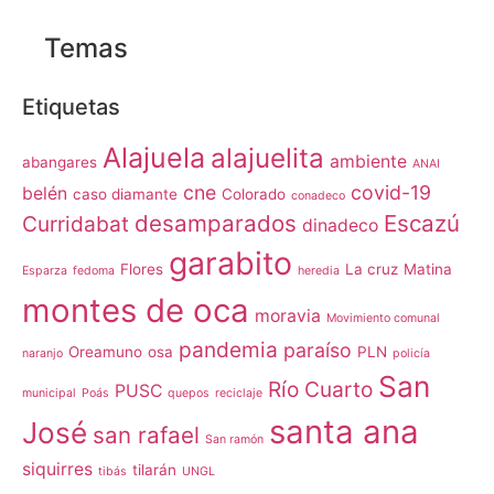
Temas
Etiquetas
Alajuela
alajuelita
ambiente
abangares
ANAI
cne
covid-19
belén
caso diamante
Colorado
conadeco
desamparados
Escazú
Curridabat
dinadeco
garabito
Flores
La cruz
Matina
Esparza
fedoma
heredia
montes de oca
moravia
Movimiento comunal
pandemia
paraíso
Oreamuno
osa
PLN
naranjo
policía
San
Río Cuarto
PUSC
municipal
Poás
quepos
reciclaje
santa ana
José
san rafael
San ramón
siquirres
tilarán
tibás
UNGL