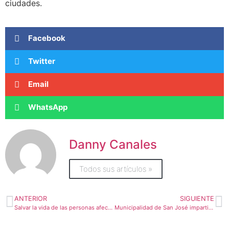
ciudades.
Facebook
Twitter
Email
WhatsApp
Danny Canales
Todos sus artículos »
ANTERIOR
SIGUIENTE
Salvar la vida de las personas afectadas por Eta es la prioridad de los Comité Municipales de Emergencias
Municipalidad de San José impartirá segundo y tercer ciclo lectivo para mayores de 14 años