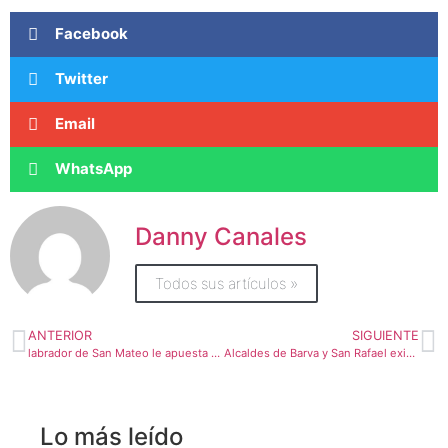
Facebook
Twitter
Email
WhatsApp
Danny Canales
Todos sus artículos »
ANTERIOR
SIGUIENTE
labrador de San Mateo le apuesta a la energía solar para ahorrar recursos y proteger el ambiente
Alcaldes de Barva y San Rafael exigen a autoridades de salud que les cambien de alerta
Lo más leído