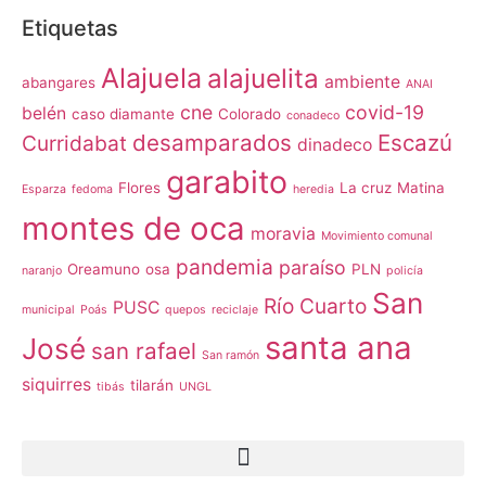
Etiquetas
Alajuela
alajuelita
ambiente
abangares
ANAI
cne
covid-19
belén
caso diamante
Colorado
conadeco
desamparados
Escazú
Curridabat
dinadeco
garabito
Flores
La cruz
Matina
Esparza
fedoma
heredia
montes de oca
moravia
Movimiento comunal
pandemia
paraíso
Oreamuno
osa
PLN
naranjo
policía
San
Río Cuarto
PUSC
municipal
Poás
quepos
reciclaje
santa ana
José
san rafael
San ramón
siquirres
tilarán
tibás
UNGL