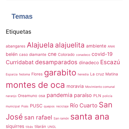
Temas
Etiquetas
Alajuela
alajuelita
ambiente
abangares
ANAI
cne
covid-19
belén
caso diamante
Colorado
conadeco
desamparados
Escazú
Curridabat
dinadeco
garabito
Flores
La cruz
Matina
Esparza
fedoma
heredia
montes de oca
moravia
Movimiento comunal
pandemia
paraíso
Oreamuno
osa
PLN
naranjo
policía
San
Río Cuarto
PUSC
municipal
Poás
quepos
reciclaje
santa ana
José
san rafael
San ramón
siquirres
tilarán
tibás
UNGL