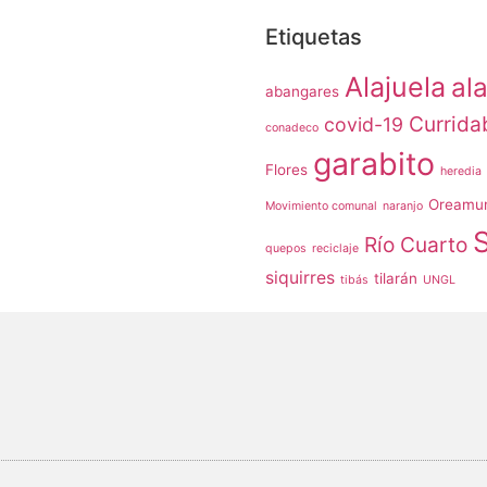
Etiquetas
Alajuela
ala
abangares
Currida
covid-19
conadeco
garabito
Flores
heredia
Oreamu
Movimiento comunal
naranjo
Río Cuarto
quepos
reciclaje
siquirres
tilarán
tibás
UNGL