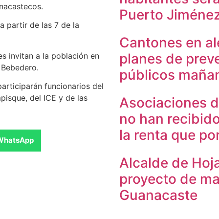
nacastecos.
Puerto Jiméne
 partir de las 7 de la
Cantones en al
planes de prev
s invitan a la población en
 Bebedero.
públicos maña
rticiparán funcionarios del
pisque, del ICE y de las
Asociaciones d
no han recibid
la renta que po
WhatsApp
Alcalde de Hoja
proyecto de ma
Guanacaste