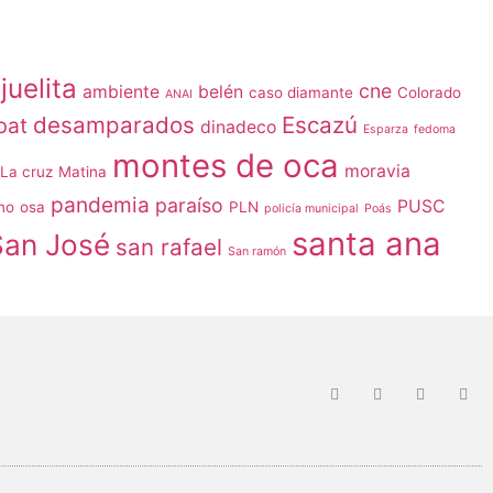
juelita
cne
ambiente
belén
caso diamante
Colorado
ANAI
desamparados
Escazú
bat
dinadeco
Esparza
fedoma
montes de oca
moravia
La cruz
Matina
pandemia
paraíso
PUSC
no
osa
PLN
policía municipal
Poás
santa ana
San José
san rafael
San ramón