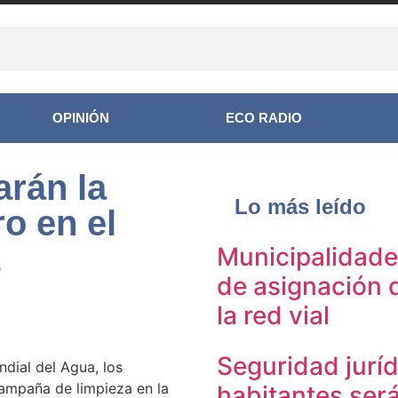
OPINIÓN
ECO RADIO
arán la
Lo más leído
o en el
Municipalidades
de asignación d
la red vial
Seguridad juríd
dial del Agua, los
ampaña de limpieza en la
habitantes será