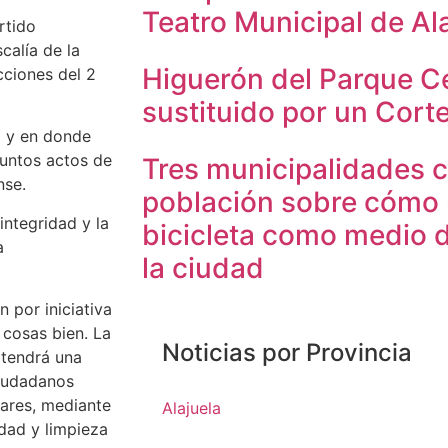
Teatro Municipal de Al
rtido
calía de la
Higuerón del Parque Ce
cciones del 2
sustituido por un Corte
a y en donde
suntos actos de
Tres municipalidades c
nse.
población sobre cómo ut
integridad y la
bicicleta como medio d
a
la ciudad
n por iniciativa
 cosas bien. La
Noticias por Provincia
 tendrá una
ciudadanos
ares, mediante
Alajuela
idad y limpieza