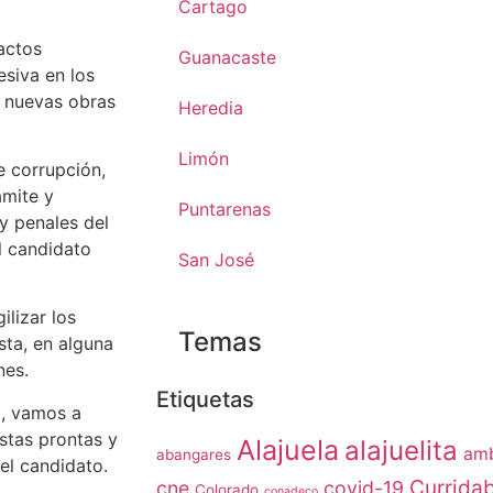
Cartago
actos
Guanacaste
siva en los
e nuevas obras
Heredia
Limón
 corrupción,
ámite y
Puntarenas
 y penales del
l candidato
San José
ilizar los
Temas
sta, en alguna
nes.
Etiquetas
o, vamos a
estas prontas y
Alajuela
alajuelita
amb
abangares
 el candidato.
Currida
cne
covid-19
Colorado
conadeco