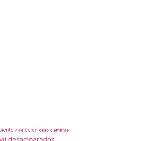
iente
belén
caso diamante
ANAI
desamparados
bat