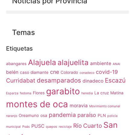
Noticias por Provincia
Temas
Etiquetas
Alajuela
alajuelita
ambiente
abangares
ANAI
cne
covid-19
belén
caso diamante
Colorado
conadeco
desamparados
Escazú
Curridabat
dinadeco
garabito
Flores
La cruz
Matina
Esparza
fedoma
heredia
montes de oca
moravia
Movimiento comunal
pandemia
paraíso
Oreamuno
osa
PLN
naranjo
policía
San
Río Cuarto
PUSC
municipal
Poás
quepos
reciclaje