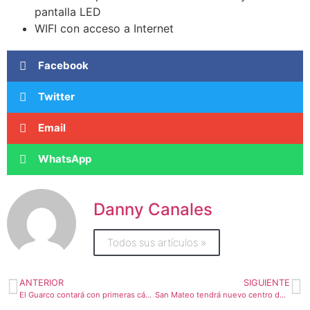
pantalla LED
WIFI con acceso a Internet
Facebook
Twitter
Email
WhatsApp
Danny Canales
Todos sus artículos »
ANTERIOR
SIGUIENTE
El Guarco contará con primeras cámaras de videovigilancia
San Mateo tendrá nuevo centro de cuido en Labrador