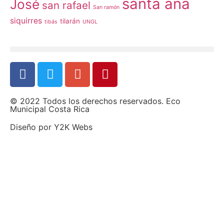
santa ana
José
san rafael
San ramón
siquirres
tilarán
tibás
UNGL
© 2022 Todos los derechos reservados. Eco
Municipal Costa Rica
Diseño por
Y2K Webs