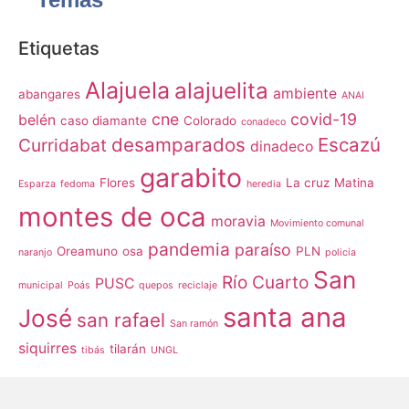
Etiquetas
Alajuela
alajuelita
ambiente
abangares
ANAI
cne
covid-19
belén
caso diamante
Colorado
conadeco
desamparados
Escazú
Curridabat
dinadeco
garabito
Flores
La cruz
Matina
Esparza
fedoma
heredia
montes de oca
moravia
Movimiento comunal
pandemia
paraíso
Oreamuno
osa
PLN
naranjo
policía
San
Río Cuarto
PUSC
municipal
Poás
quepos
reciclaje
santa ana
José
san rafael
San ramón
siquirres
tilarán
tibás
UNGL