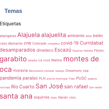
Temas
Etiquetas
Alajuela
alajuelita
ambiente
belén
abangares
ANAI
Curridabat
cne
covid-19
caso diamante
Colorado
conadeco
desamparados
Escazú
dinadeco
Flores
Esparza
fedoma
garabito
montes de
La cruz
Matina
heredia
oca
moravia
Oreamuno
osa
Movimiento comunal
naranjo
pandemia
paraíso
PUSC
PLN
policía municipal
Poás
quepos
San José
san rafael
Río Cuarto
reciclaje
San ramón
santa ana
siquirres
tilarán
tibás
UNGL