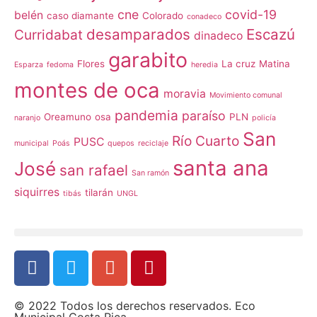
cne
covid-19
belén
caso diamante
Colorado
conadeco
desamparados
Escazú
Curridabat
dinadeco
garabito
Flores
La cruz
Matina
Esparza
fedoma
heredia
montes de oca
moravia
Movimiento comunal
pandemia
paraíso
Oreamuno
osa
PLN
naranjo
policía
San
Río Cuarto
PUSC
municipal
Poás
quepos
reciclaje
santa ana
José
san rafael
San ramón
siquirres
tilarán
tibás
UNGL
© 2022 Todos los derechos reservados. Eco
Municipal Costa Rica