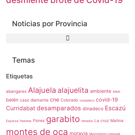
Noticias por Provincia
Temas
Etiquetas
Alajuela
alajuelita
ambiente
abangares
ANAI
cne
covid-19
belén
caso diamante
Colorado
conadeco
desamparados
Escazú
Curridabat
dinadeco
garabito
Flores
La cruz
Matina
Esparza
fedoma
heredia
montes de oca
moravia
Movimiento comunal