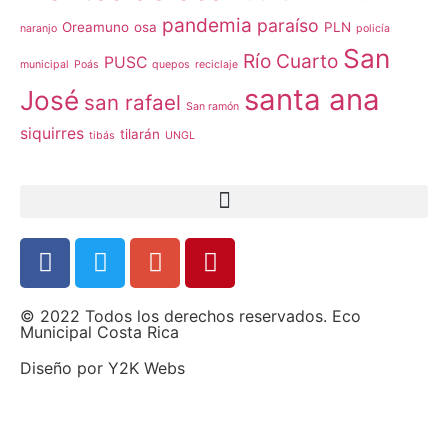
pandemia
paraíso
Oreamuno
osa
PLN
naranjo
policía
San
Río Cuarto
PUSC
municipal
Poás
quepos
reciclaje
santa ana
José
san rafael
San ramón
siquirres
tilarán
tibás
UNGL
© 2022 Todos los derechos reservados. Eco
Municipal Costa Rica
Diseño por
Y2K Webs