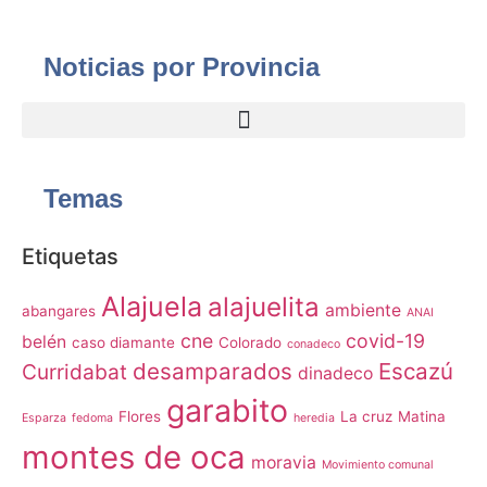
Noticias por Provincia
Temas
Etiquetas
Alajuela
alajuelita
ambiente
abangares
ANAI
cne
covid-19
belén
caso diamante
Colorado
conadeco
desamparados
Escazú
Curridabat
dinadeco
garabito
Flores
La cruz
Matina
Esparza
fedoma
heredia
montes de oca
moravia
Movimiento comunal