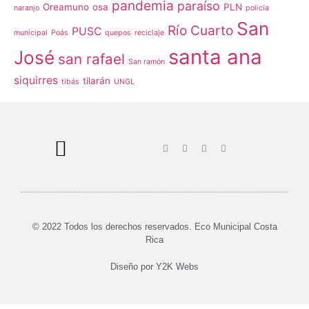
pandemia
paraíso
Oreamuno
osa
PLN
naranjo
policía
San
Río Cuarto
PUSC
municipal
Poás
quepos
reciclaje
santa ana
José
san rafael
San ramón
siquirres
tilarán
tibás
UNGL
© 2022 Todos los derechos reservados. Eco Municipal Costa
Rica
Diseño por
Y2K Webs