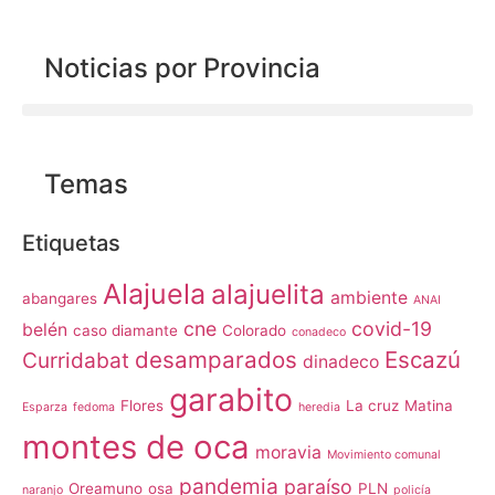
Noticias por Provincia
Temas
Etiquetas
Alajuela
alajuelita
ambiente
abangares
ANAI
cne
covid-19
belén
caso diamante
Colorado
conadeco
desamparados
Escazú
Curridabat
dinadeco
garabito
Flores
La cruz
Matina
Esparza
fedoma
heredia
montes de oca
moravia
Movimiento comunal
pandemia
paraíso
Oreamuno
osa
PLN
naranjo
policía