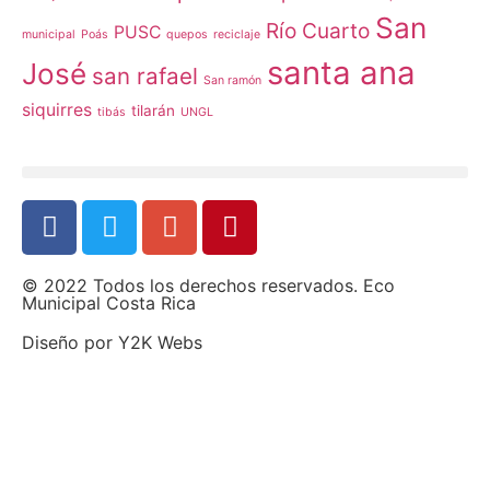
San
Río Cuarto
PUSC
municipal
Poás
quepos
reciclaje
santa ana
José
san rafael
San ramón
siquirres
tilarán
tibás
UNGL
© 2022 Todos los derechos reservados. Eco
Municipal Costa Rica
Diseño por
Y2K Webs