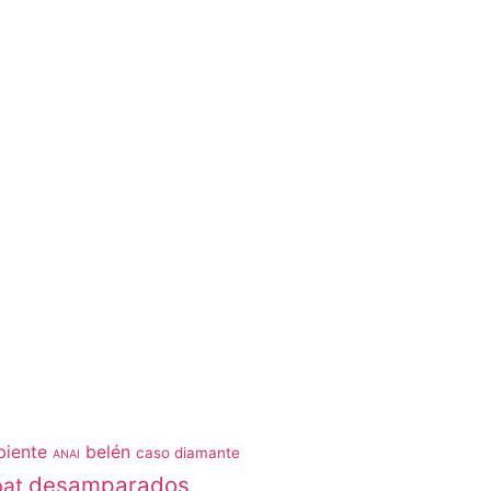
iente
belén
caso diamante
ANAI
desamparados
bat