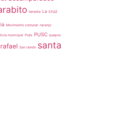
arabito
La cruz
heredia
ia
Movimiento comunal
naranjo
PUSC
licía municipal
Poás
quepos
santa
rafael
San ramón