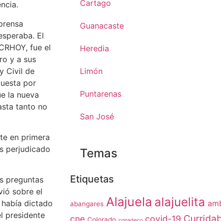
Cartago
ncia.
 prensa
Guanacaste
esperaba. El
CRHOY, fue el
Heredia
ro y a sus
y Civil de
Limón
puesta por
Puntarenas
ue la nueva
asta tanto no
San José
te en primera
ás perjudicado
Temas
Etiquetas
s preguntas
vió sobre el
Alajuela
alajuelita
 había dictado
amb
abangares
l presidente
Currida
cne
covid-19
Colorado
conadeco