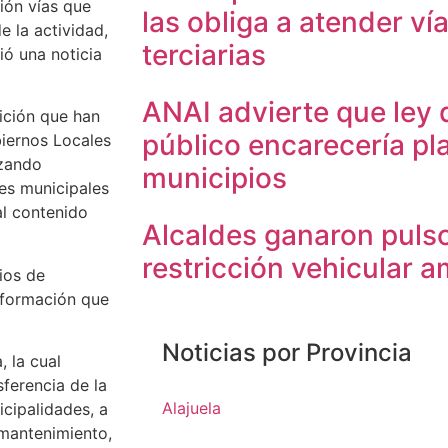
ión vías que
las obliga a atender ví
 la actividad,
terciarias
ió una noticia
ANAI advierte que ley
sición que han
público encarecería pla
iernos Locales
izando
municipios
es municipales
al contenido
Alcaldes ganaron puls
restricción vehicular 
ios de
nformación que
Noticias por Provincia
, la cual
sferencia de la
Alajuela
icipalidades, a
 mantenimiento,