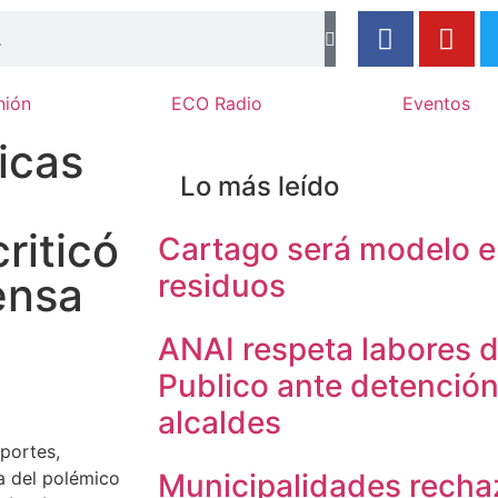
nión
ECO Radio
Eventos
icas
Lo más leído
riticó
Cartago será modelo 
residuos
rensa
ANAI respeta labores d
Publico ante detención
alcaldes
portes,
a del polémico
Municipalidades recha