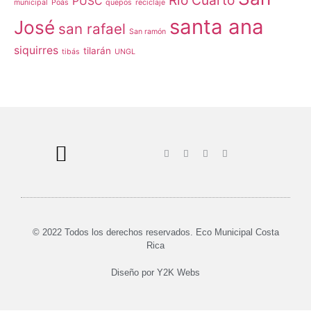
Río Cuarto
PUSC
municipal
Poás
quepos
reciclaje
santa ana
José
san rafael
San ramón
siquirres
tilarán
tibás
UNGL
© 2022 Todos los derechos reservados. Eco Municipal Costa
Rica
Diseño por
Y2K Webs