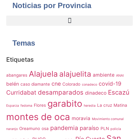
Noticias por Provincia
Temas
Etiquetas
Alajuela
alajuelita
ambiente
abangares
ANAI
cne
covid-19
belén
caso diamante
Colorado
conadeco
desamparados
Escazú
Curridabat
dinadeco
garabito
Flores
La cruz
Matina
Esparza
fedoma
heredia
montes de oca
moravia
Movimiento comunal
pandemia
paraíso
Oreamuno
osa
PLN
naranjo
policía
San