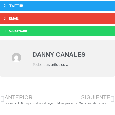
TWITTER
EMAIL
WHATSAPP
DANNY CANALES
Todos sus artículos »
ANTERIOR
SIGUIENTE
Belén instala 66 dispensadores de agua para que población se hidrate correctamente
Municipalidad de Grecia atendió denuncia ciudadana por presunta invasión de parque Los Chorros