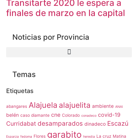
Transitarte 2020 le espera a
finales de marzo en la capital
Noticias por Provincia
Temas
Etiquetas
Alajuela
alajuelita
ambiente
abangares
ANAI
cne
covid-19
belén
caso diamante
Colorado
conadeco
desamparados
Escazú
Curridabat
dinadeco
garabito
Flores
La cruz
Matina
Esparza
fedoma
heredia