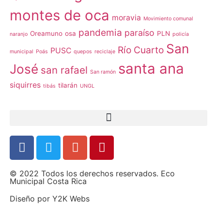
montes de oca
moravia
Movimiento comunal
pandemia
paraíso
Oreamuno
osa
PLN
naranjo
policía
San
Río Cuarto
PUSC
municipal
Poás
quepos
reciclaje
santa ana
José
san rafael
San ramón
siquirres
tilarán
tibás
UNGL
© 2022 Todos los derechos reservados. Eco
Municipal Costa Rica
Diseño por
Y2K Webs