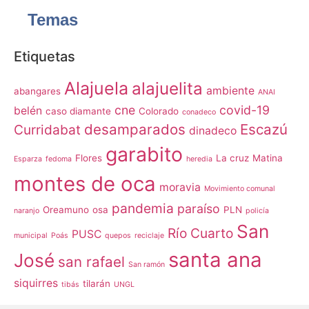
Temas
Etiquetas
Alajuela
alajuelita
ambiente
abangares
ANAI
cne
covid-19
belén
caso diamante
Colorado
conadeco
desamparados
Escazú
Curridabat
dinadeco
garabito
Flores
La cruz
Matina
Esparza
fedoma
heredia
montes de oca
moravia
Movimiento comunal
pandemia
paraíso
Oreamuno
osa
PLN
naranjo
policía
San
Río Cuarto
PUSC
municipal
Poás
quepos
reciclaje
santa ana
José
san rafael
San ramón
siquirres
tilarán
tibás
UNGL