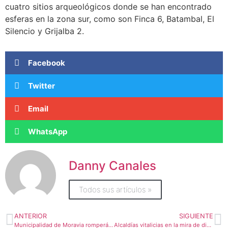
cuatro sitios arqueológicos donde se han encontrado
esferas en la zona sur, como son Finca 6, Batambal, El
Silencio y Grijalba 2.
Facebook
Twitter
Email
WhatsApp
Danny Canales
Todos sus artículos »
ANTERIOR
SIGUIENTE
Municipalidad de Moravia romperá con empresa que atrasó construcción de edificio
Alcaldías vitalicias en la mira de diputados