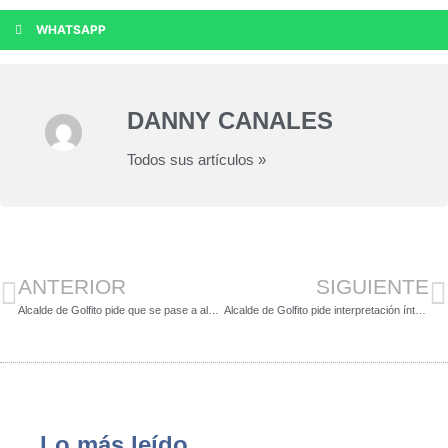
WHATSAPP
DANNY CANALES
Todos sus artículos »
ANTERIOR
SIGUIENTE
Alcalde de Golfito pide que se pase a alerta amarilla distrito que está en zona naranja y que ya no tiene casos positivos
Alcalde de Golfito pide interpretación íntegra de ley, ante retención de recursos por parte de la Contraloría
Lo más leído