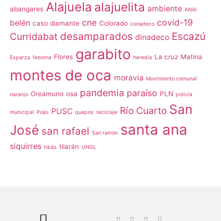
Alajuela
alajuelita
ambiente
abangares
ANAI
cne
covid-19
belén
caso diamante
Colorado
conadeco
desamparados
Escazú
Curridabat
dinadeco
garabito
Flores
La cruz
Matina
Esparza
fedoma
heredia
montes de oca
moravia
Movimiento comunal
pandemia
paraíso
Oreamuno
osa
PLN
naranjo
policía
San
Río Cuarto
PUSC
municipal
Poás
quepos
reciclaje
santa ana
José
san rafael
San ramón
siquirres
tilarán
tibás
UNGL