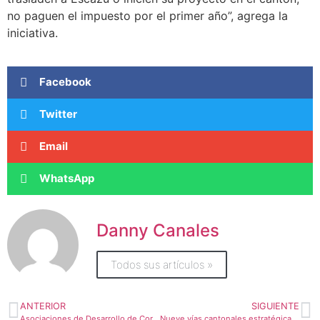
no paguen el impuesto por el primer año”, agrega la
iniciativa.
Facebook
Twitter
Email
WhatsApp
Danny Canales
Todos sus artículos »
ANTERIOR
SIGUIENTE
Asociaciones de Desarrollo de Corralillo apoyan en la prevención de la Covid-19
Nueve vías cantonales estratégicas serán mejoradas