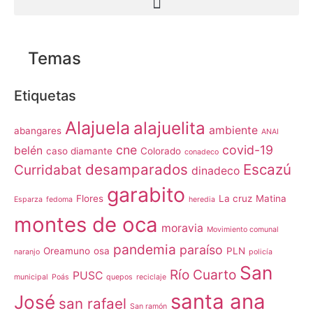
Temas
Etiquetas
Alajuela
alajuelita
ambiente
abangares
ANAI
cne
covid-19
belén
caso diamante
Colorado
conadeco
desamparados
Escazú
Curridabat
dinadeco
garabito
Flores
La cruz
Matina
Esparza
fedoma
heredia
montes de oca
moravia
Movimiento comunal
pandemia
paraíso
Oreamuno
osa
PLN
naranjo
policía
San
Río Cuarto
PUSC
municipal
Poás
quepos
reciclaje
santa ana
José
san rafael
San ramón