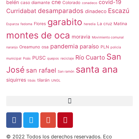
cne
covid-19
belén
caso diamante
Colorado
conadeco
desamparados
Escazú
Curridabat
dinadeco
garabito
Flores
La cruz
Matina
Esparza
fedoma
heredia
montes de oca
moravia
Movimiento comunal
pandemia
paraíso
Oreamuno
osa
PLN
naranjo
policía
San
Río Cuarto
PUSC
municipal
Poás
quepos
reciclaje
santa ana
José
san rafael
San ramón
siquirres
tilarán
tibás
UNGL
© 2022 Todos los derechos reservados. Eco