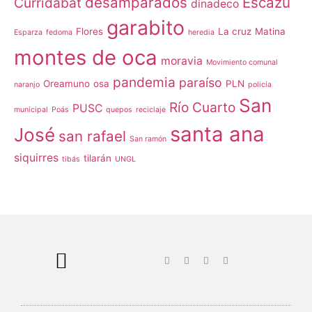
desamparados
Escazú
Curridabat
dinadeco
garabito
Flores
La cruz
Matina
Esparza
fedoma
heredia
montes de oca
moravia
Movimiento comunal
pandemia
paraíso
Oreamuno
osa
PLN
naranjo
policía
San
Río Cuarto
PUSC
municipal
Poás
quepos
reciclaje
santa ana
José
san rafael
San ramón
siquirres
tilarán
tibás
UNGL