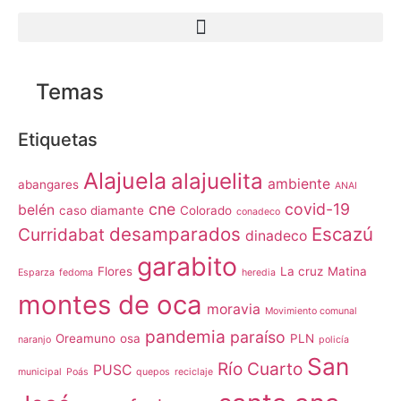
Temas
Etiquetas
Alajuela
alajuelita
ambiente
abangares
ANAI
cne
covid-19
belén
caso diamante
Colorado
conadeco
desamparados
Escazú
Curridabat
dinadeco
garabito
Flores
La cruz
Matina
Esparza
fedoma
heredia
montes de oca
moravia
Movimiento comunal
pandemia
paraíso
Oreamuno
osa
PLN
naranjo
policía
San
Río Cuarto
PUSC
municipal
Poás
quepos
reciclaje