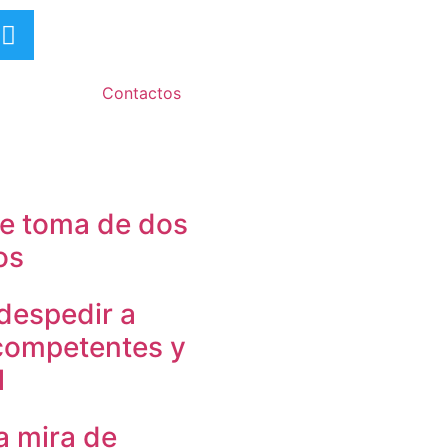
Contactos
de toma de dos
os
despedir a
ncompetentes y
l
la mira de