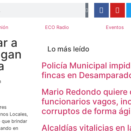
nión
ECO Radio
Eventos
r a
Lo más leído
igan
a
Policía Municipal impi
fincas en Desamparad
m
Mario Redondo quiere 
funcionarios vagos, i
res
corruptos de forma ági
rnos Locales,
 que brindar
Alcaldías vitalicias en 
pando en