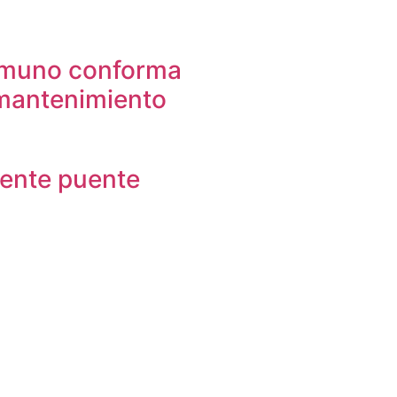
amuno conforma
mantenimiento
mente puente