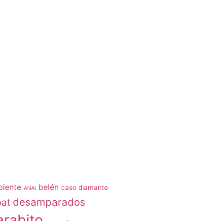
iente
belén
caso diamante
ANAI
desamparados
bat
arabito