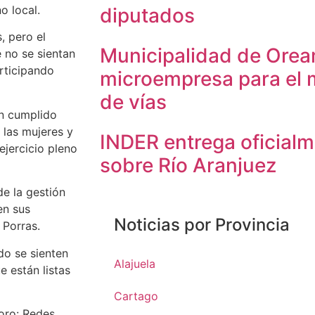
o local.
diputados
, pero el
Municipalidad de Ore
 no se sientan
articipando
microempresa para el 
de vías
an cumplido
e las mujeres y
INDER entrega oficial
ejercicio pleno
sobre Río Aranjuez
de la gestión
en sus
Noticias por Provincia
 Porras.
o se sienten
Alajuela
 están listas
Cartago
Foro: Redes