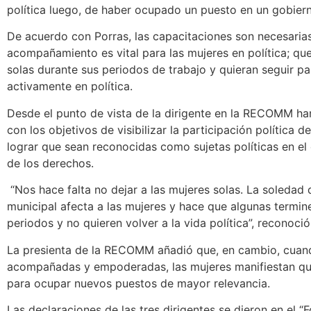
política luego, de haber ocupado un puesto en un gobiern
De acuerdo con Porras, las capacitaciones son necesarias
acompañamiento es vital para las mujeres en política; que
solas durante sus periodos de trabajo y quieran seguir p
activamente en política.
Desde el punto de vista de la dirigente en la RECOMM h
con los objetivos de visibilizar la participación política d
lograr que sean reconocidas como sujetas políticas en el 
de los derechos.
“Nos hace falta no dejar a las mujeres solas. La soledad 
municipal afecta a las mujeres y hace que algunas termin
periodos y no quieren volver a la vida política”, reconoció
La presienta de la RECOMM añadió que, en cambio, cuand
acompañadas y empoderadas, las mujeres manifiestan que
para ocupar nuevos puestos de mayor relevancia.
Las declaraciones de las tres dirigentes se dieron en el “