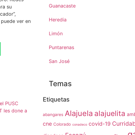
Guanacaste
ara su
cador”,
Heredia
 puede ver en
Limón
Puntarenas
San José
Temas
Etiquetas
 el PUSC
T les done a
Alajuela
alajuelita
amb
abangares
Currida
cne
covid-19
Colorado
conadeco
g