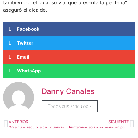
también por el colapso vial que presenta la periferia”,
aseguró el alcalde.
Facebook
Twitter
Email
WhatsApp
Danny Canales
Todos sus artículos »
ANTERIOR
SIGUIENTE
Oreamuno redujo la delincuencia y va por policía municipal
Puntarenas abrirá balneario en pocas semanas