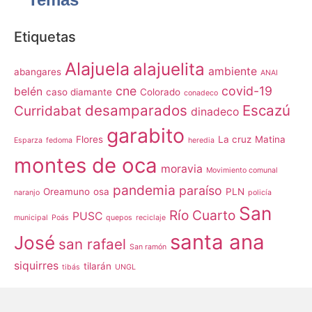
Etiquetas
Alajuela
alajuelita
ambiente
abangares
ANAI
cne
covid-19
belén
caso diamante
Colorado
conadeco
desamparados
Escazú
Curridabat
dinadeco
garabito
Flores
La cruz
Matina
Esparza
fedoma
heredia
montes de oca
moravia
Movimiento comunal
pandemia
paraíso
Oreamuno
osa
PLN
naranjo
policía
San
Río Cuarto
PUSC
municipal
Poás
quepos
reciclaje
santa ana
José
san rafael
San ramón
siquirres
tilarán
tibás
UNGL